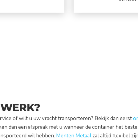
 de prijslijst van vandaag! Deze wijzigen wij dagelijks
voor u.
 WERK?
vice of wilt u uw vracht transporteren? Bekijk dan eerst
o
ken dan een afspraak met u wanneer de container het beste
ansporteerd wil hebben.
Menten Metaal
zal altijd flexibel 