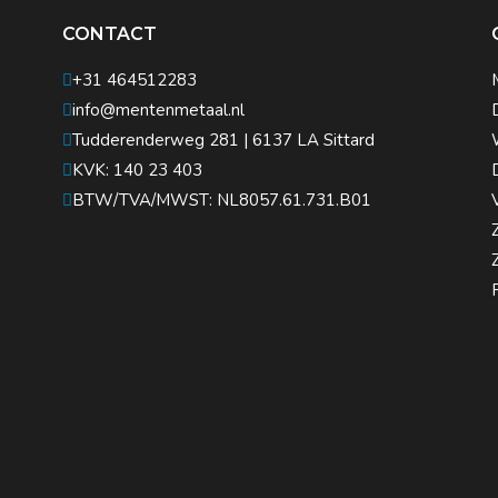
CONTACT
+31 464512283
info@mentenmetaal.nl
Tudderenderweg 281 | 6137 LA Sittard
KVK: 140 23 403
BTW/TVA/MWST: NL8057.61.731.B01