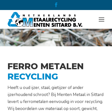
Facebook
page
opens
in
new
window
FERRO METALEN
RECYCLING
Heeft u oud ijzer, staal, gietijzer of ander
ijzerhoudend schroot? Bij Menten Metaal in Sittard
levert u ferrometalen eenvoudig in voor recycling.
Wij beoordelen uw materiaal op soort, gewicht,