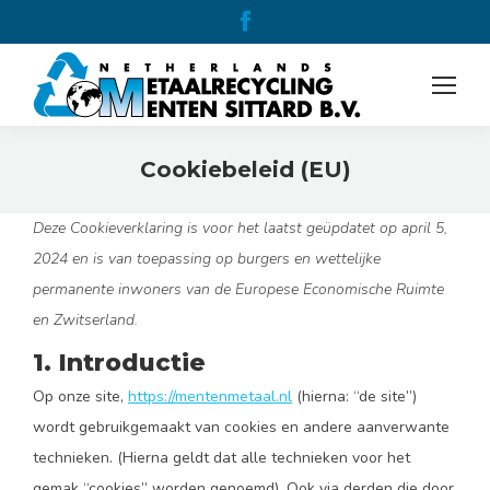
Facebook
page
opens
in
new
Cookiebeleid (EU)
window
Je bent hier:
Deze Cookieverklaring is voor het laatst geüpdatet op april 5,
2024 en is van toepassing op burgers en wettelijke
permanente inwoners van de Europese Economische Ruimte
en Zwitserland.
1. Introductie
Op onze site,
https://mentenmetaal.nl
(hierna: “de site”)
wordt gebruikgemaakt van cookies en andere aanverwante
technieken. (Hierna geldt dat alle technieken voor het
gemak “cookies” worden genoemd). Ook via derden die door