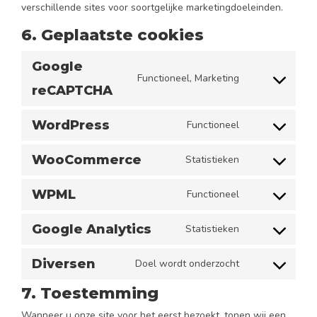
verschillende sites voor soortgelijke marketingdoeleinden.
6. Geplaatste cookies
Google
Functioneel, Marketing
Consent
reCAPTCHA
to
WordPress
Functioneel
service
Consent
google-
to
WooCommerce
Statistieken
recaptcha
Consent
service
to
WPML
wordpress
Functioneel
Consent
service
to
Google Analytics
woocommerce
Statistieken
Consent
service
to
Diversen
wpml
Doel wordt onderzocht
Consent
service
7. Toestemming
to
google-
service
Wanneer u onze site voor het eerst bezoekt, tonen wij een